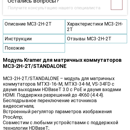
Остались вопросы?
Получите консультацию нашего специалиста
Описание MC3-2H-2T
Характеристики MC3-2H-
2T
Инструкции
Отзывы MC3-2H-2T
Похожие
Модуль Kramer для матричных коммутаторов
MC3-2H-2T/STANDALONE
MC3-2H-2T/STANDALONE – модуль для матричных
коммутаторов MTX3-16-M, MTX3-34-M, VS-34FD c
двумя выходами HDBaseT 3.0 с PoE и двумя входами
HDMI. Поддержка разрешений до 4К60 (4:4:4).
Бесподрывное переключение источников
видеосигнала;
Встроенный регулятор параметров изображения
ProcAmp;
Совместим с любыми устройствами с поддержкой
технологии HDBaseT;