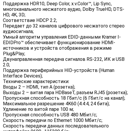
Поддержка HDR10, Deep Color, x.v.Color™, Lip Sync,
многоканального несжатого аудио, Dolby TrueHD, DTS-
HD, 4K, 3D;
Соответствие HDCP 2.2;
Передает до 32 каналов цифрового несжатого стерео
аудиосигнала;
Умный алгоритм управления EDID-данными Kramer I-
EDIDPro™ обеспечивает функционирование HDMI-
источников и устройств отображения в режиме
Plug&Play;
Двунаправленная передача сигналов RS-232, ИК и USB
2.0;
Поддержка периферийных HID-устройств (Human
Interface Devices);
Технические характеристики:
Входы 2 – HDMI, тип A (розетка);
Выходы 2 – витая пара HDBaseT, разъем RJ45 (розетка);
Пропускная способность 18 Гбит/с (6 Гбит/с на канал);
Максимальное разрешение 4K60 (4:4:4, 24 бита);
Удлинение по витой паре 100 м;
Пропускная способность USB 480 Мбит/с;
Скорость передачи по Ethernet 1000 Мбит/с;
Скорость передачи данных последовательного