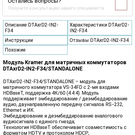
Остались вопросы?
Получите консультацию нашего специалиста
Описание DTAxrD2-IN2-
Характеристики DTAxrD2-
F34
IN2-F34
Инструкции
Отзывы DTAxrD2-IN2-F34
Похожие
Модуль Kramer для матричных коммутаторов
DTAxrD2-IN2-F34/STANDALONE
DTAxrD2-IN2-F34/STANDALONE – модуль для
матричного коммутатора VS-34FD c 2-мя входами
HDBaseT, поддержка 4К/60 (4:4:4). Модуль
поддерживает эмбеддирование / деэмбеддирование
аудио, двунаправленную передачу сигналов RS−232,
Ethernet и ИК.
Эмбеддирование и деэмбеддирование аналогового
аудиосигнала с единого гнезда;
Технология HDBaseT обеспечивает совместимость с
форматом HDTV и протоколом HDCP;