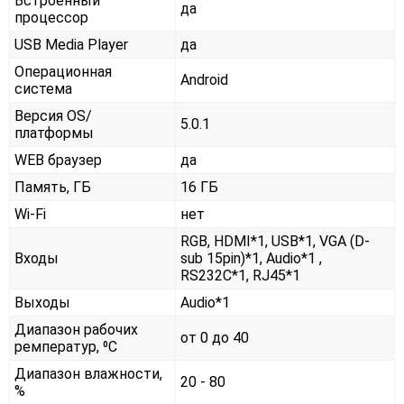
Встроенный
да
процессор
USB Media Player
да
Операционная
Android
система
Версия OS/
5.0.1
платформы
WEB браузер
да
Память, ГБ
16 ГБ
Wi-Fi
нет
RGB, HDMI*1, USB*1, VGA (D-
Входы
sub 15pin)*1, Audio*1 ,
RS232С*1, RJ45*1
Выходы
Audio*1
Диапазон рабочих
от 0 до 40
ремператур, ⁰С
Диапазон влажности,
20 - 80
%