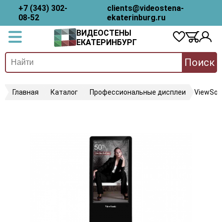
+7 (343) 302-
clients@videostena-
08-52
ekaterinburg.ru
ВИДЕОСТЕНЫ
ЕКАТЕРИНБУРГ
Поиск
Главная
Каталог
Профессиональные дисплеи
ViewSon