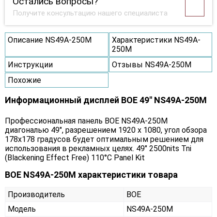
Остались вопросы?
Получите консультацию нашего специалиста
Описание NS49A-250M
Характеристики NS49A-
250M
Инструкции
Отзывы NS49A-250M
Похожие
Информационный дисплей BOE 49" NS49A-250M
Профессиональная панель BOE NS49A-250M
диагональю 49", разрешением 1920 x 1080, угол обзора
178х178 градусов будет оптимальным решением для
использования в рекламных целях. 49" 2500nits Tni
(Blackening Effect Free) 110°C Panel Kit
BOE NS49A-250M характеристики товара
Производитель
BOE
Модель
NS49A-250M